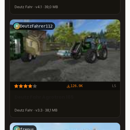
Deutz Fahr · v4.1 · 39,0 MB
DeutzFahrer112
D
126.9K
LS
Deutz Fahr Agrotron 165
Deutz Fahr · v3.3 · 38,1 MB
frenus
F