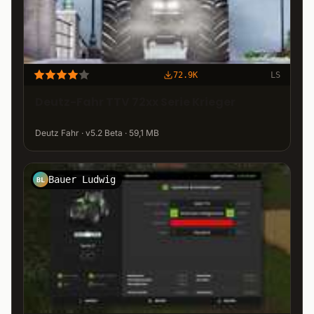
72.9K
LS
Deutz-Fahr TTV 72xx Serie Krieger
Deutz Fahr · v5.2 Beta · 59,1 MB
Bauer Ludwig
BL