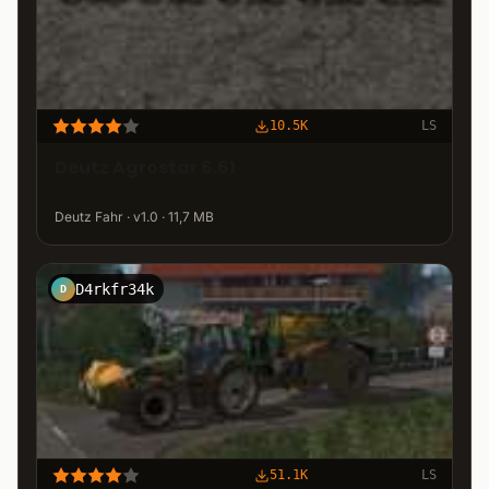
10.5K
LS
Deutz Agrostar 6.61
Deutz Fahr · v1.0 · 11,7 MB
D4rkfr34k
D
51.1K
LS