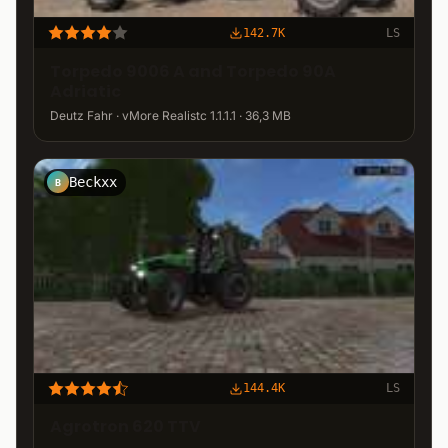
142.7K
LS
Torpedo 9006 A and Torpedo 90A
Adriatic
Deutz Fahr · vMore Realistc 1.1.1.1 · 36,3 MB
Beckxx
B
144.4K
LS
Agrotron 620 TTV