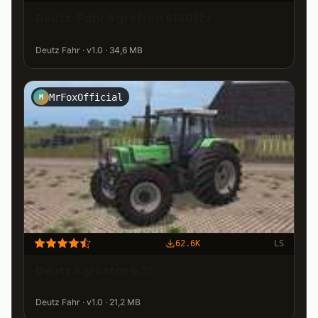
Deutz-Fahr Agrotron 6190ttv
Deutz Fahr · v1.0 · 34,6 MB
MrFoxOfficial
M
62.6K
LS
Deutz Agrostar 6.31
Deutz Fahr · v1.0 · 21,2 MB