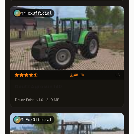
MrFoxOfficial
M
48.2K
LS
Deutz Agrosun 140
Deutz Fahr · v1.0 · 21,0 MB
MrFoxOfficial
M