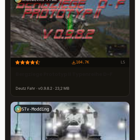
104.7K
LS
Bergziege Prototyp II Typenreihe D-F
Deutz Fahr · v0.9.8.2 · 23,2 MB
STv-Modding
S