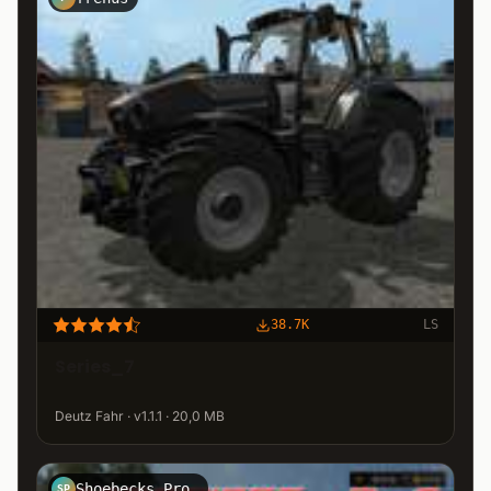
38.7K
LS
Series_7
Deutz Fahr · v1.1.1 · 20,0 MB
Shoebecks Prototypenschmiede
SP