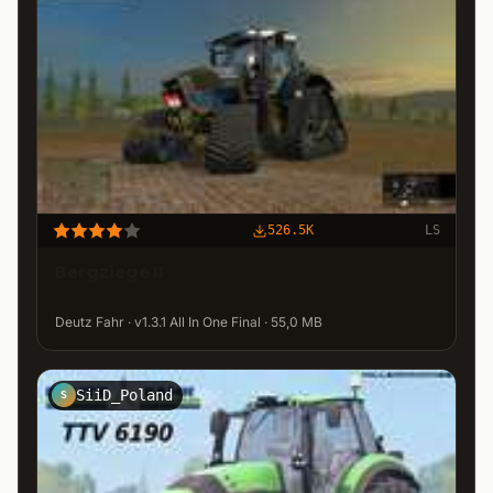
526.5K
LS
Bergziege II
Deutz Fahr · v1.3.1 All In One Final · 55,0 MB
SiiD_Poland
S