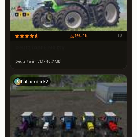
108.1K
LS
Deutz fahr 6190 ttv
Deutz Fahr · v1.1 · 40,7 MB
Rubberduck2
R