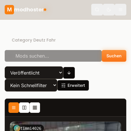
modhoster
M
Toggle the
Recommended mods
Category Deutz Fahr
Suchen
Erweitert
timmi4026
T