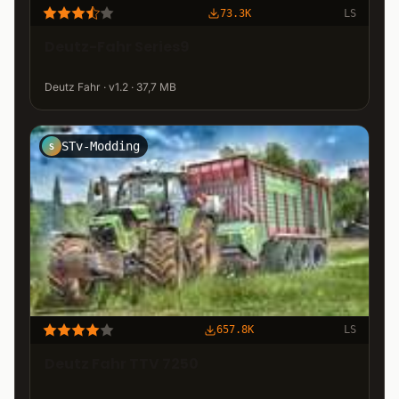
73.3K
LS
Deutz-Fahr Series9
Deutz Fahr · v1.2 · 37,7 MB
STv-Modding
S
657.8K
LS
Deutz Fahr TTV 7250