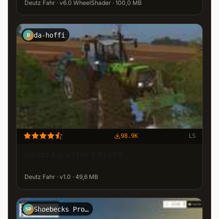
Deutz Fahr · v6.0 WheelShader · 100,0 MB
da-hoffi
D
98.9K
LS
Deutz AgroStar 6.81 HPE
Deutz Fahr · v1.0 · 49,6 MB
Shoebecks Prototypenschmiede
SP