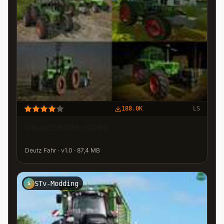
188.0K
LS
Deutz D8006-13006
Deutz Fahr · v1.0 · 87,4 MB
STv-Modding
S