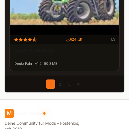
624.1K
LS
Deutz Fahr 9340
Deutz Fahr · v1.2 · 50,3 MB
1
2
3
4
modhoster
M
Deine Community für Mods – kostenlos,
seit 2010.