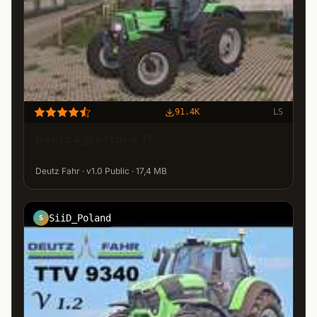
91.4K
LS
Deutz Agrostar 4.71
Deutz Fahr · v1.0 Public · 17,4 MB
SiiD_Poland
S