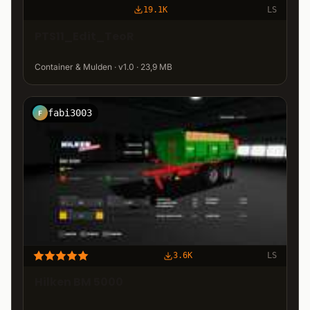
19.1K
LS
PTS11_Edit_TeoR
Container & Mulden · v1.0 · 23,9 MB
fabi3003
F
3.6K
LS
Hilken BM 5000