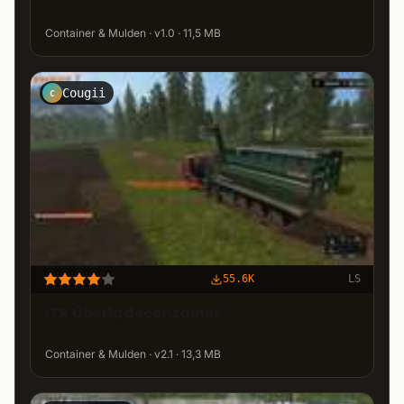
Container & Mulden · v1.0 · 11,5 MB
Cougii
C
55.6K
LS
ITR Überladecontainer
Container & Mulden · v2.1 · 13,3 MB