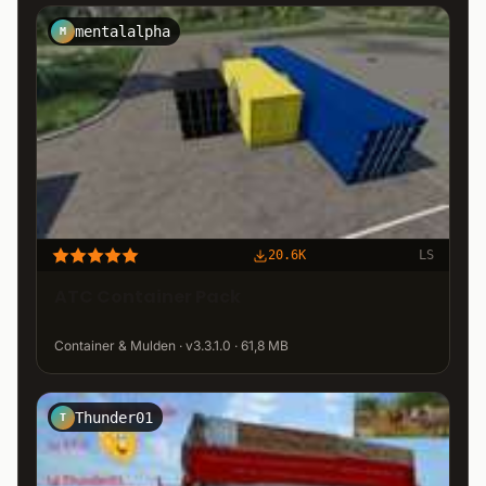
mentalalpha
M
20.6K
LS
ATC Container Pack
Container & Mulden · v3.3.1.0 · 61,8 MB
Thunder01
T