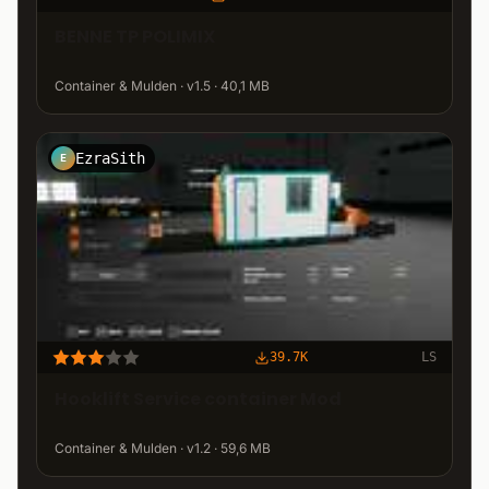
BENNE TP POLIMIX
Container & Mulden · v1.5 · 40,1 MB
EzraSith
E
39.7K
LS
Hooklift Service container Mod
Container & Mulden · v1.2 · 59,6 MB