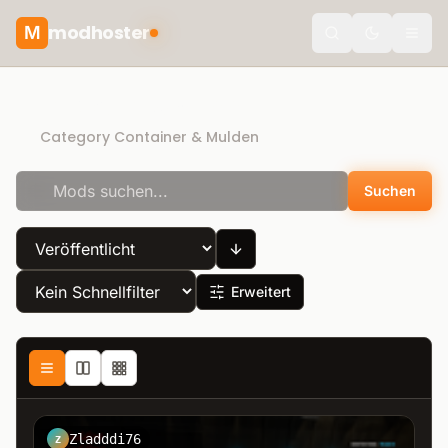
modhoster
M
theme.togg
Direct Download
Category Container & Mulden
Suchen
Erweitert
Zladddi76
Z