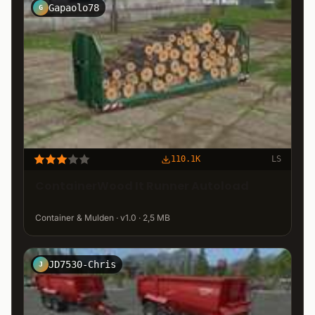
Gapaolo78
G
110.1K
LS
ContainerWood It Runner Autoload
Container & Mulden · v1.0 · 2,5 MB
JD7530-Chris
J