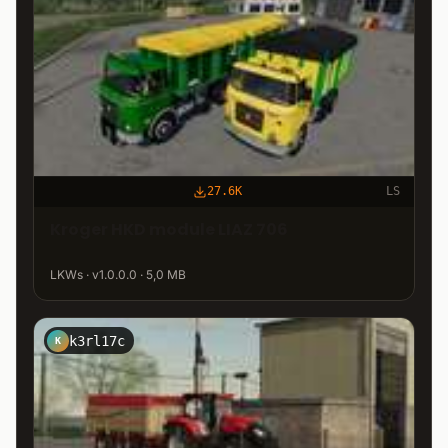
27.6K
LS
Kroger HKD module LIAZ 706
LKWs · v1.0.0.0 · 5,0 MB
k3rl17c
K