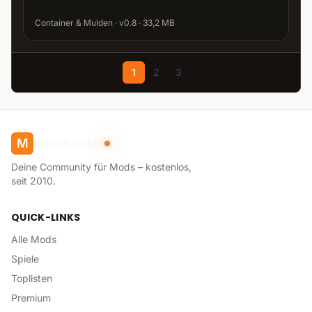
Container & Mulden · v0.8 · 33,2 MB
1
2
3
modhoster
M
Deine Community für Mods – kostenlos,
seit 2010.
QUICK-LINKS
Alle Mods
Spiele
Toplisten
Premium