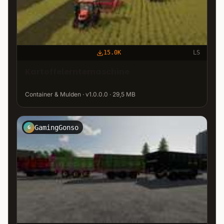
15.0K
LS
Kartoffelerntemaschine
Container & Mulden · v1.0.0.0 · 29,5 MB
GamingGonso
G