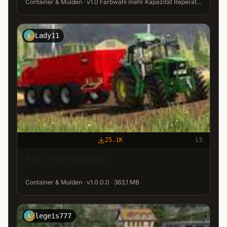
Container & Mulden · v1.0 Farbwahl mehr Kapazität Reperaturintervall erhöht · 2,8 MB
Lady11
L
25.1K
LS
Beco muldenkipper
Container & Mulden · v1.0.0.0 · 363,1 MB
legeis777
L