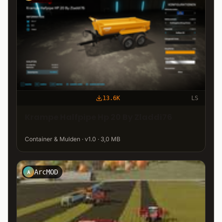
13.6K
LS
Krampe Halfpipe Hp 20 By Zladdi76
Container & Mulden · v1.0 · 3,0 MB
ArcMOD
A