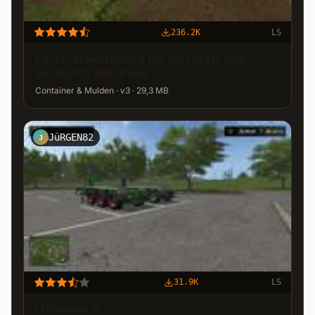
236.2K
LS
Forst-Erweiterung für das MAN TGS
6x/8x/10x WR-Pack
Container & Mulden · v3 · 29,3 MB
JüRGEN82
J
31.9K
LS
ITRunner 2