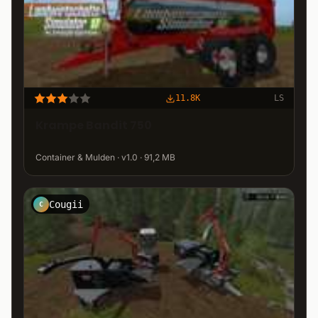
11.8K
LS
Krampe Bandit 750
Container & Mulden · v1.0 · 91,2 MB
Cougii
C