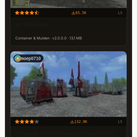
65.5K
LS
HT 50 Holmer
Container & Mulden · v2.0.0.0 · 13,1 MB
moep0710
M
132.9K
LS
ITRunner Forstedition Container Pack