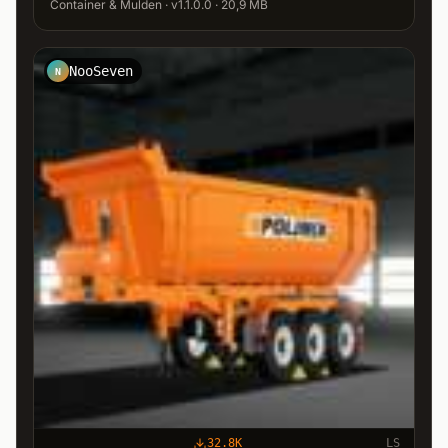
Container & Mulden · v1.1.0.0 · 20,9 MB
NooSeven
N
32.8K
LS