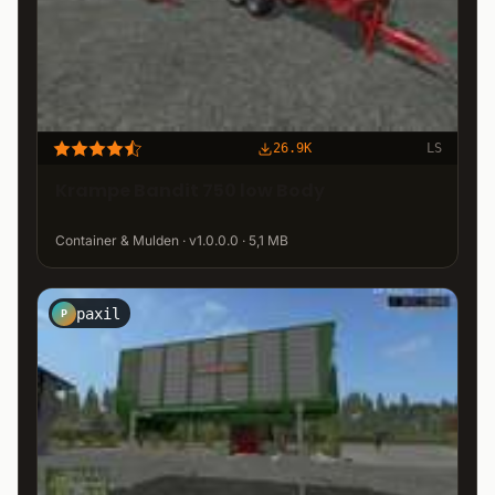
26.9K
LS
Krampe Bandit 750 low Body
Container & Mulden · v1.0.0.0 · 5,1 MB
paxil
P