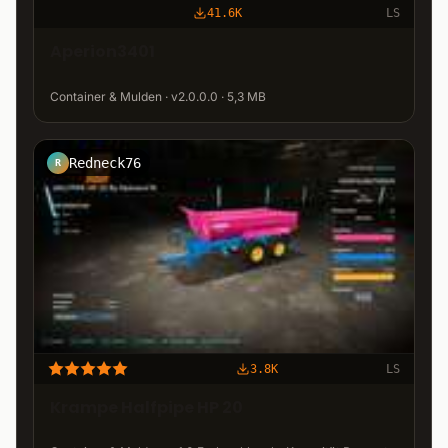
41.6K
LS
Aperion3401
Container & Mulden · v2.0.0.0 · 5,3 MB
Redneck76
R
3.8K
LS
Krampe Halfpipe HP 20