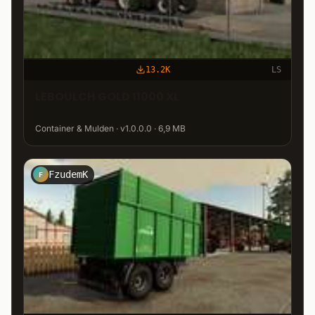
13.2K
LS
LEBOULCH GOLD 11000 XL
Container & Mulden · v1.0.0.0 · 6,9 MB
FzudemK
F