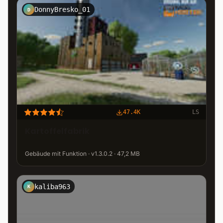
DonnyBresko_01
D
47.4K
LS
Kartoffelfabrik
Gebäude mit Funktion · v1.3.0.2 · 47,2 MB
kaliba963
K