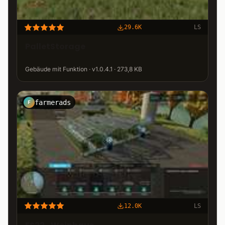
29.6K
LS
PalletStorage
Gebäude mit Funktion · v1.0.4.1 · 273,8 KB
farmerads
F
12.0K
LS