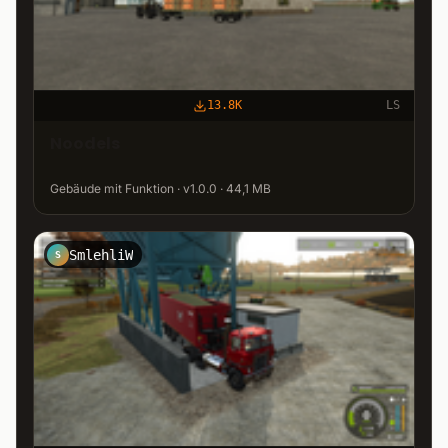
13.8K
LS
Noodels
Gebäude mit Funktion · v1.0.0 · 44,1 MB
SmlehliW
S