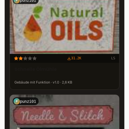
punzi01
P
31.2K
LS
Schnelle Ölmühle
Gebäude mit Funktion · v1.0 · 2,6 KB
punzi01
P