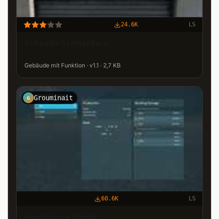
24.6K
LS
Schnelle Schneiderei
Gebäude mit Funktion · v1.1 · 2,7 KB
Grouminait
G
60.6K
LS
Heu/Silage Fabrik