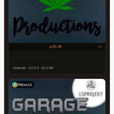
93.8K
LS
Hanfproduktionen
Gebäude · v2.1.0.0 · 20,4 MB
PNSoniX
P