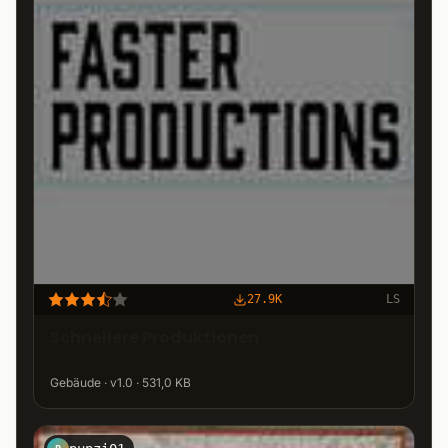
27.9K
LS
Schnellere Produktionen
Gebäude · v1.0 · 531,0 KB