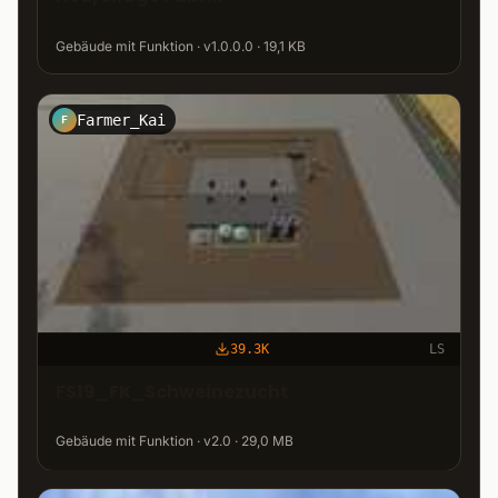
Gebäude mit Funktion · v1.0.0.0 · 19,1 KB
Farmer_Kai
F
39.3K
LS
FS19_FK_Schweinezucht
Gebäude mit Funktion · v2.0 · 29,0 MB