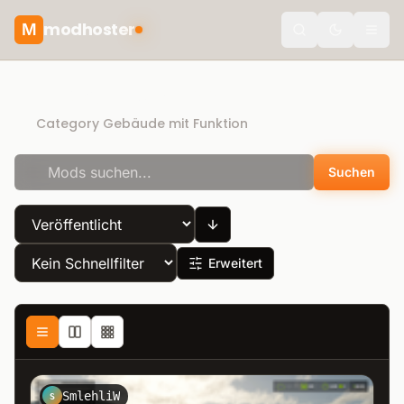
modhoster
M
Toggle the
Direct Download
Category Gebäude mit Funktion
Suchen
Erweitert
SmlehliW
S