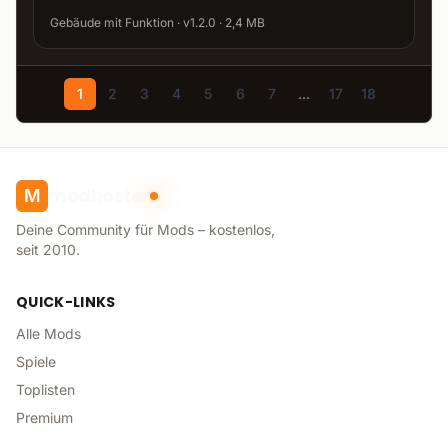
Gebäude mit Funktion · v1.2.0 · 2,4 MB
1
2
3
4
5
6
7
...
17
18
modhoster
M
Deine Community für Mods – kostenlos,
seit 2010.
QUICK-LINKS
Alle Mods
Spiele
Toplisten
Premium