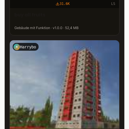
31.6K
LS
buy all fruits
Gebäude mit Funktion · v1.0.0 · 52,4 MB
Harrybo
H