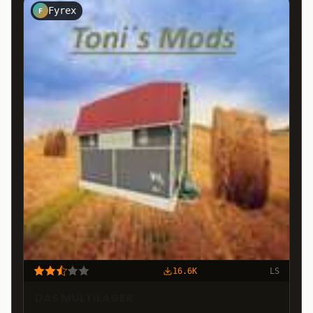
Fyrex
F
16.6K
LS
DAS MULTILAGER