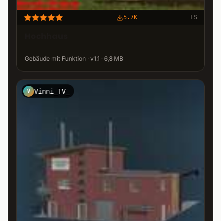
5.7K
LS
Hochhaus
Gebäude mit Funktion · v1.1 · 6,8 MB
Vinni_TV_
V