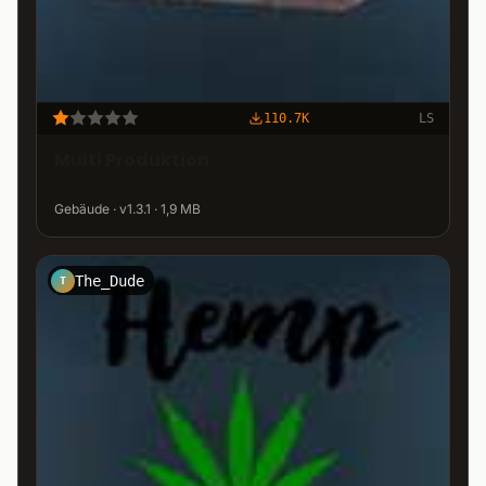
110.7K
LS
Multi Produktion
Gebäude · v1.3.1 · 1,9 MB
The_Dude
T