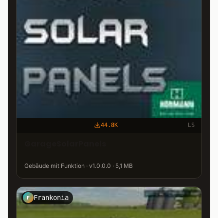
44.8K
LS
GarageSolarPanels
Gebäude mit Funktion · v1.0.0.0 · 5,1 MB
Frankonia
F