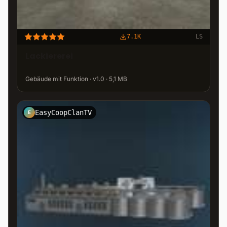
7.1K
LS
Lackiererei
Gebäude mit Funktion · v1.0 · 5,1 MB
EasyCoopClanTV
E