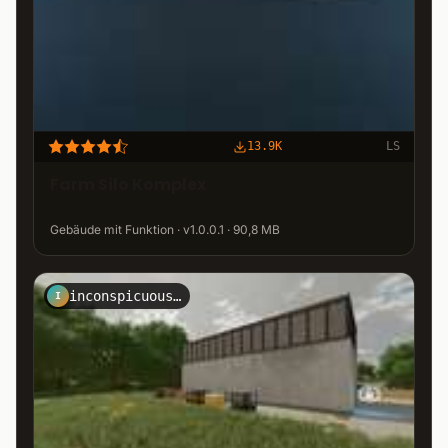
13.9K
LS
Farm Silo Komplex
Gebäude mit Funktion · v1.0.0.1 · 90,8 MB
inconspicuously
I