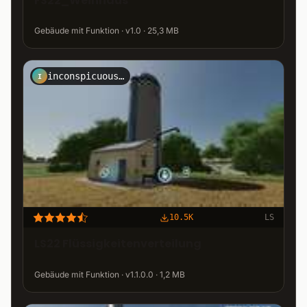
FS22_Weinhaus
Gebäude mit Funktion · v1.0 · 25,3 MB
inconspicuously
I
10.5K
LS
LS22 Flüssigkeitenverteilung
Gebäude mit Funktion · v1.1.0.0 · 1,2 MB