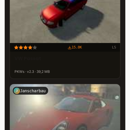
15.0K
LS
VW Passat
PKWs · v2.3 · 39,2 MB
Janscharbau
J