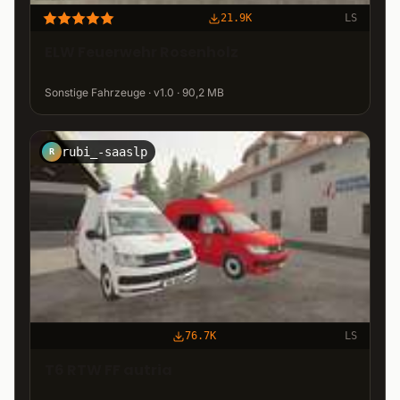
21.9K
LS
ELW Feuerwehr Rosenholz
Sonstige Fahrzeuge · v1.0 · 90,2 MB
rubi_-saaslp
R
76.7K
LS
T6 RTW FF autria