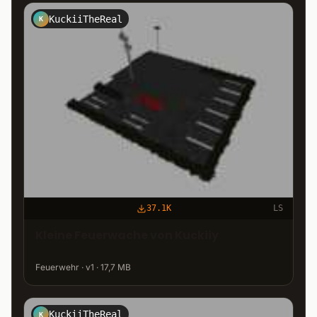
KuckiiTheReal
K
37.1K
LS
Kleine Feuerwache von Kuckiiy
Feuerwehr · v1 · 17,7 MB
KuckiiTheReal
K