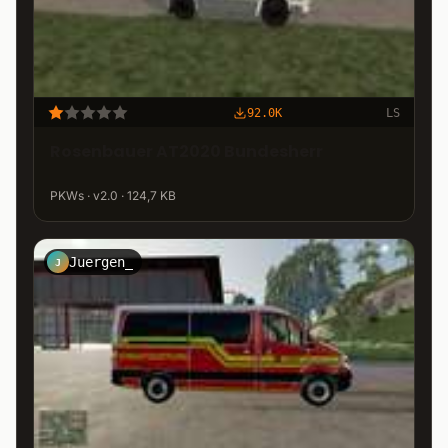
92.0K
LS
Rosenbauer AT2020 Bundesherr
PKWs · v2.0 · 124,7 KB
Juergen_
J