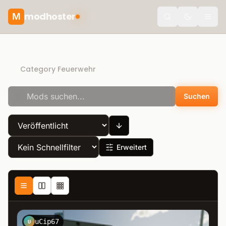
modhoster
M
Toggle the
Direct Download
Category Feuerwehr
Suchen
Erweitert
uCip67
U