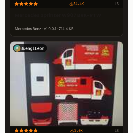
34.4K
LS
Mercedes Sprinter W907 BRK-RTW
Mercedes Benz · v1.0.0.1 · 714,4 KB
BuengiLeon
B
5.0K
LS