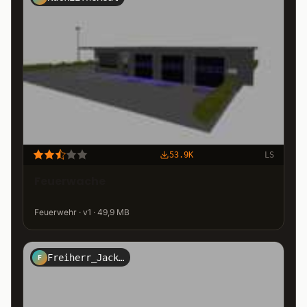
53.9K
LS
Feuerwache
Feuerwehr · v1 · 49,9 MB
Freiherr_Jack_Kirtz_Design
F