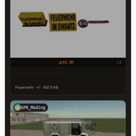
61.5K
LS
Feuerwehr Sachen
Feuerwehr · v1 · 487,9 KB
GPR_Moding
G