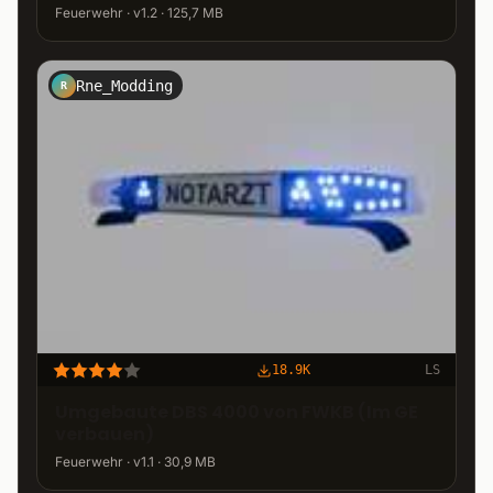
Feuerwehr · v1.2 · 125,7 MB
Rne_Modding
R
18.9K
LS
Umgebaute DBS 4000 von FWKB (Im GE
verbauen)
Feuerwehr · v1.1 · 30,9 MB