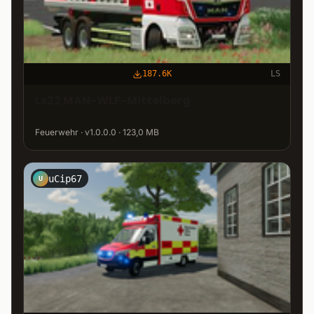
187.6K
LS
Ls22 MAN-WLF-Mittelberg
Feuerwehr · v1.0.0.0 · 123,0 MB
uCip67
U