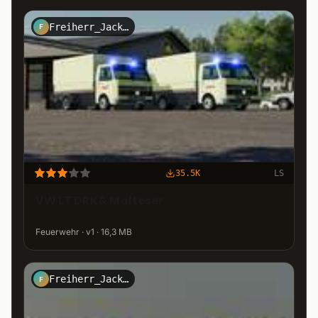
Freiherr_Jack_Kirtz_Design
F
35.5K
LS
VW LT DRK& Malteser
Feuerwehr · v1 · 16,3 MB
Freiherr_Jack_Kirtz_Design
F