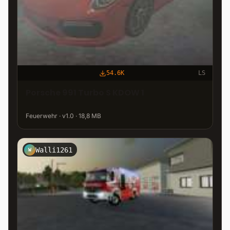
54.6K
LS
Porsche 991 Turbo S KDOW 1
Feuerwehr · v1.0 · 18,8 MB
Walli1261
W