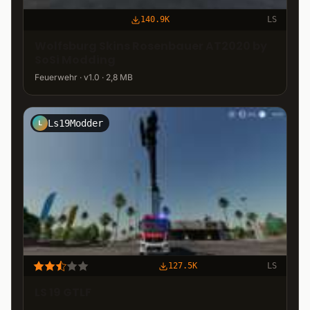
140.9K
LS
Wolfsburg Skins Rosenbauer AT2020 by
SoSi Modding
Feuerwehr · v1.0 · 2,8 MB
Ls19Modder
L
127.5K
LS
LS 19 GTLF