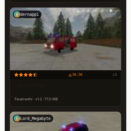
dernappi
D
36.5K
LS
VW LT 31 TSF
Feuerwehr · v1.2 · 77,0 MB
Lord_Megabyte
L