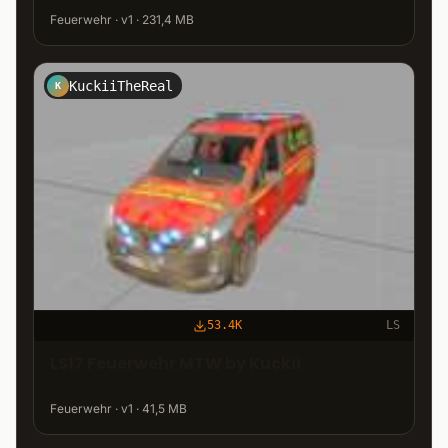
Feuerwehr · v1 · 231,4 MB
KuckiiTheReal
K
53.4K
LS
LS17 Feuerwehr MTW by Kuckii
Feuerwehr · v1 · 41,5 MB