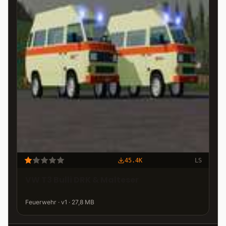
45.4K
LS
VW T3 Bulli DRK & Malteser
Feuerwehr · v1 · 27,8 MB