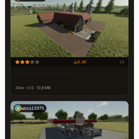
8.6K
LS
FS22 Stroh/Heu Lager
Silos · v1.0 · 10,8 MB
wossi1975
W