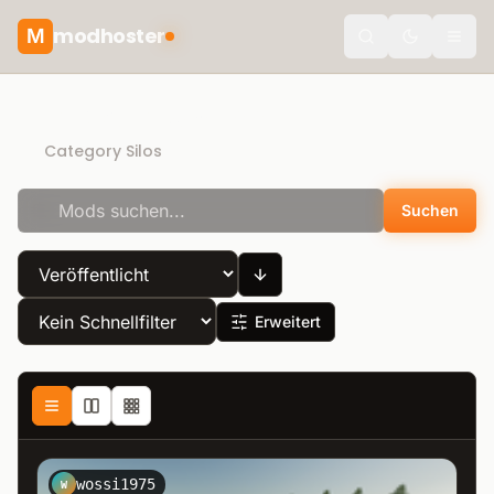
modhoster
M
Toggle the
Direct Download
Category Silos
Suchen
Erweitert
wossi1975
W