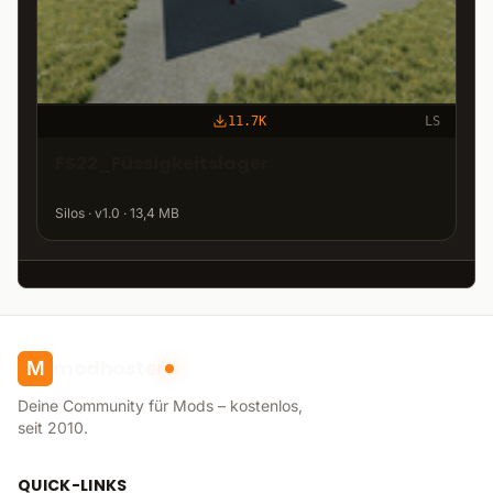
11.7K
LS
FS22_Füssigkeitslager
Silos · v1.0 · 13,4 MB
modhoster
M
Deine Community für Mods – kostenlos,
seit 2010.
QUICK-LINKS