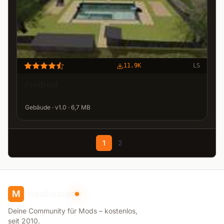
11.9K
LS
Freibad
Gebäude · v1.0 · 6,7 MB
1
2
modhoster
M
Deine Community für Mods – kostenlos,
seit 2010.