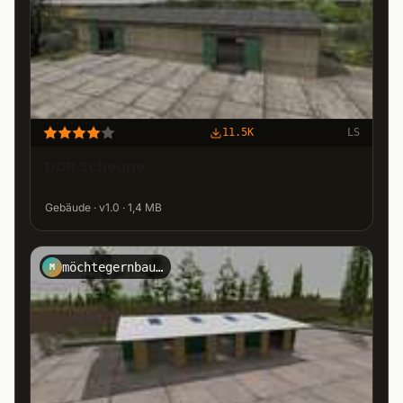
11.5K
LS
DDR Scheune
Gebäude · v1.0 · 1,4 MB
möchtegernbauer
M