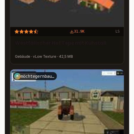
31.9K
LS
Westfälischer Hof Tepe mit Kuhstall
Gebäude · vLow Texture · 42,5 MB
möchtegernbauer
M