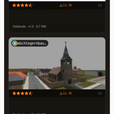
13.7K
LS
Landmaschinen Müller
Gebäude · v1.0 · 6,7 MB
möchtegernbauer
M
12.7K
LS
Kirche