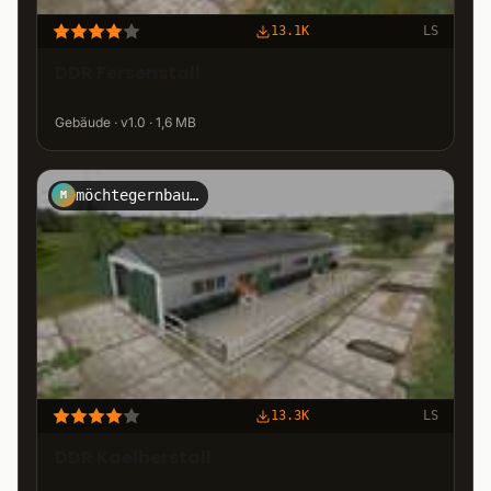
13.1K
LS
DDR Fersenstall
Gebäude · v1.0 · 1,6 MB
möchtegernbauer
M
13.3K
LS
DDR Kaelberstall