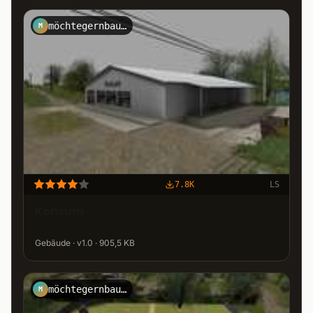
möchtegernbauer
M
7.8K
LS
Konsum
Gebäude · v1.0 · 905,5 KB
möchtegernbauer
M