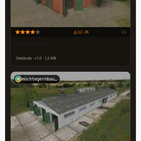
12.2K
LS
Feldscheune
Gebäude · v1.0 · 1,2 MB
möchtegernbauer
M