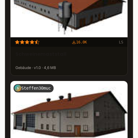
16.0K
LS
Schweinemaststall
Gebäude · v1.0 · 4,6 MB
Steffen30muc
S