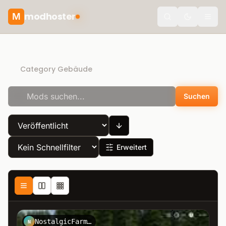
modhoster
M
Toggle the
Recommended mods
Category Gebäude
Suchen
Erweitert
NostalgicFarmer
N