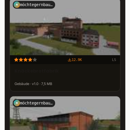
möchtegernbauer
M
12.9K
LS
Knäckebrotfabrik
Gebäude · v1.0 · 7,5 MB
möchtegernbauer
M