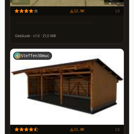
12.9K
LS
ACZ AgroChemischesZentrum
Gebäude · v1.0 · 21,0 MB
Steffen30muc
S
11.8K
LS