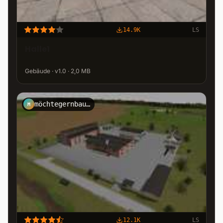
14.9K
LS
Halle1
Gebäude · v1.0 · 2,0 MB
möchtegernbauer
M
12.1K
LS