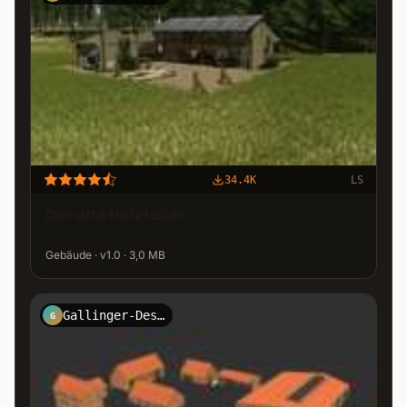
34.4K
LS
Der alte Holzfäller
Gebäude · v1.0 · 3,0 MB
Gallinger-Design
G