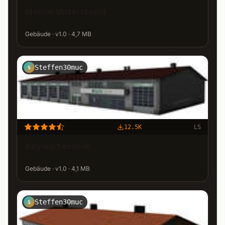
kleiner Unterstand
Gebäude · v1.0 · 4,7 MB
Steffen30muc
S
12.5K
LS
Baywa Technik
Gebäude · v1.0 · 4,1 MB
Steffen30muc
S