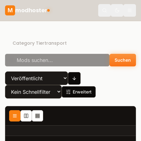
modhoster
M
Toggle the
Recommended mods
Category Tiertransport
Suchen
Erweitert