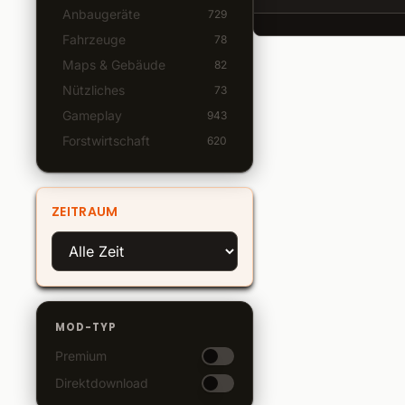
Anbaugeräte
729
Fahrzeuge
78
Maps & Gebäude
82
Nützliches
73
Gameplay
943
Forstwirtschaft
620
ZEITRAUM
MOD-TYP
Premium
Direktdownload