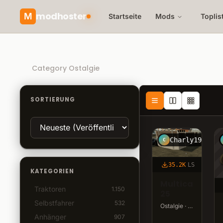
modhoster
M
Startseite
Mods
Toplis
Direct Download
Category Ostalgie
SORTIERUNG
Charly1999
C
35.2K
LS
KATEGORIEN
Multicar
Traktoren
1.150
25
Selbstfahrer
532
Ostalgie · v1 · 26,1 MB
Anhänger
907