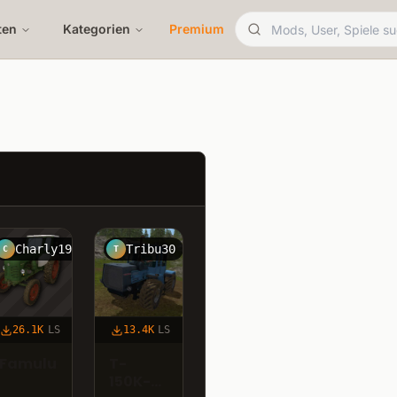
ten
Kategorien
Premium
Charly1999
Tribu30
C
T
26.1K
LS
13.4K
LS
Famulus
T-
150K-