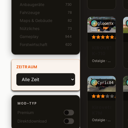
Anbaugeräte
730
Fahrzeuge
78
Maps & Gebäude
82
gloomYx
G
Nützliches
73
Gameplay
944
5.4K
Forstwirtschaft
620
KIROVETS
K-710
Ostalgie · v2.0.0.0 · 23,0 MB
ZEITRAUM
Cyric84
C
14.1
MOD-TYP
Kirovets
K7M
Premium
Ostalgie · v1.0.0.0 · 125,0 MB
Direktdownload