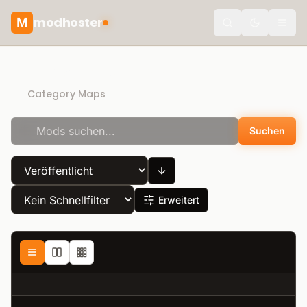
modhoster
M
theme.togg
Direct Download
Category Maps
Suchen
Erweitert