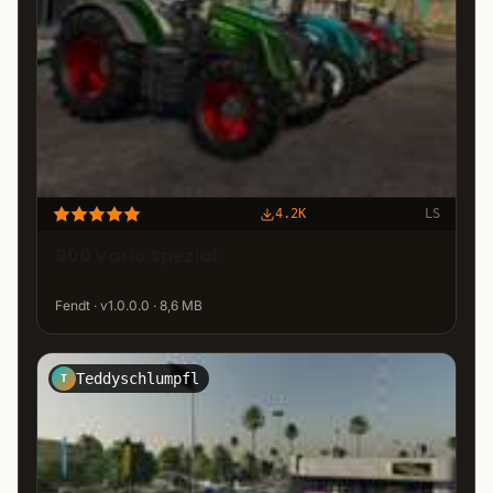
4.2K
LS
900 Vario Spezial
Fendt · v1.0.0.0 · 8,6 MB
Teddyschlumpfl
T