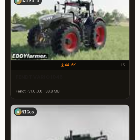
Dalkoro
D
44.6K
LS
FENDT VARIO 1046
Fendt · v1.0.0.0 · 38,8 MB
NIGos
N