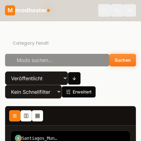
modhoster
M
Toggle the
Direct Download
Category Fendt
Suchen
Erweitert
Santiagos_Munez
S