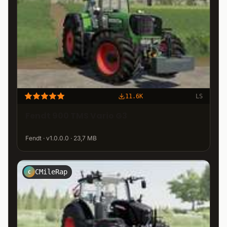
11.6K
LS
Fendt 900 TMS Vario G3
Fendt · v1.0.0.0 · 23,7 MB
CMileRap
C