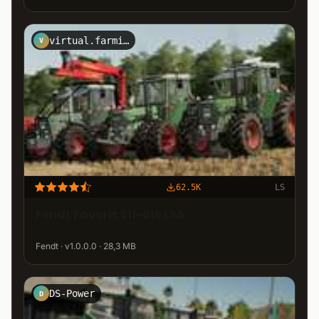
virtual.farming2k19
V
62.5K
LS
Fendt Favorit 611-615 LSA
Fendt · v1.0.0.0 · 28,3 MB
DS-Power
D