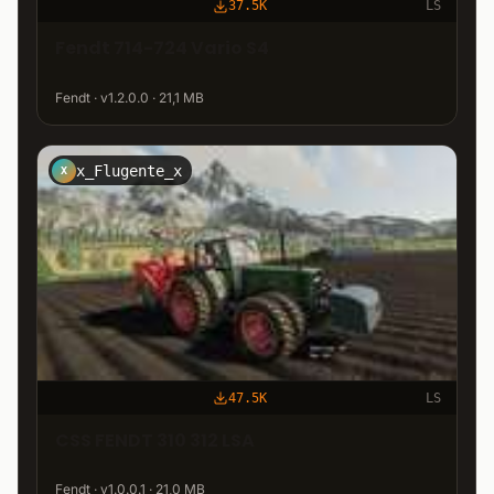
37.5K
LS
Fendt 714-724 Vario S4
Fendt · v1.2.0.0 · 21,1 MB
x_Flugente_x
X
47.5K
LS
CSS FENDT 310 312 LSA
Fendt · v1.0.0.1 · 21,0 MB