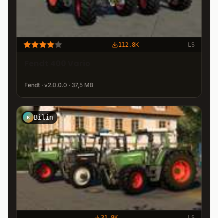
112.8K
LS
Fendt 400 Vario
Fendt · v2.0.0.0 · 37,5 MB
Bilin
B
31.9K
LS