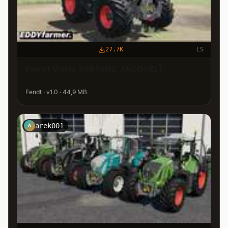
27.7K
LS
Fendt Vario 300 (SNC JACQUEL)
Fendt · v1.0 · 44,9 MB
arek001
A