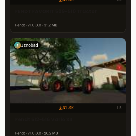
FENDT FAVORIT 509-510 Tractor
Fendt · v1.0.0.0 · 31,2 MB
Iznobad
I
31.9K
LS
Fendt 512-516 Vario S4
Fendt · v1.0.0.0 · 26,2 MB