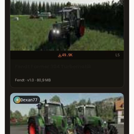
49.9K
LS
Fendt Farmer 304 Turbomatik
Fendt · v1.0 · 80,9 MB
Dexan77
D