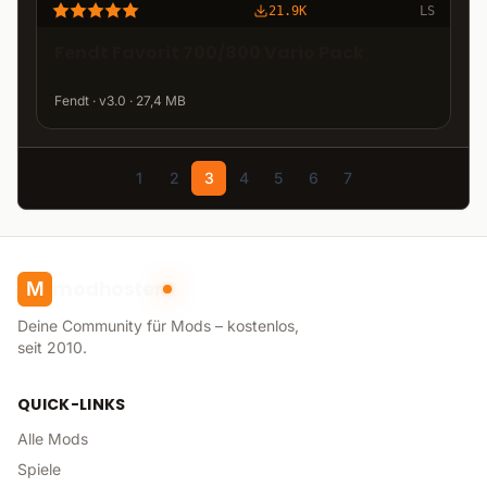
21.9K
LS
Fendt Favorit 700/800 Vario Pack
Fendt · v3.0 · 27,4 MB
1
2
3
4
5
6
7
modhoster
M
Deine Community für Mods – kostenlos,
seit 2010.
QUICK-LINKS
Alle Mods
Spiele