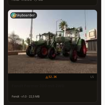
Skyboarder
S
52.3K
LS
Fendt Farmer 300 mit 2WD
Fendt · v1.0 · 22,5 MB