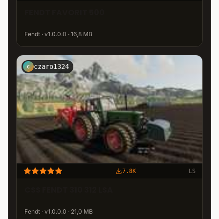
FENDT FAVORIT 500
Fendt · v1.0.0.0 · 16,8 MB
czaro1324
C
7.8K
LS
CSS FENDT 310 312 LSA
Fendt · v1.0.0.0 · 21,0 MB