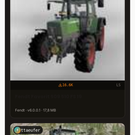
16.6K
LS
Fendt Favorit 509 510 FS 19
Fendt · v6.0.0.1 · 17,8 MB
ttaeufer
T