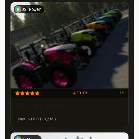
DS-Power
D
13.0K
LS
1000 Vario Spezial
Fendt · v1.0.0.1 · 9,2 MB