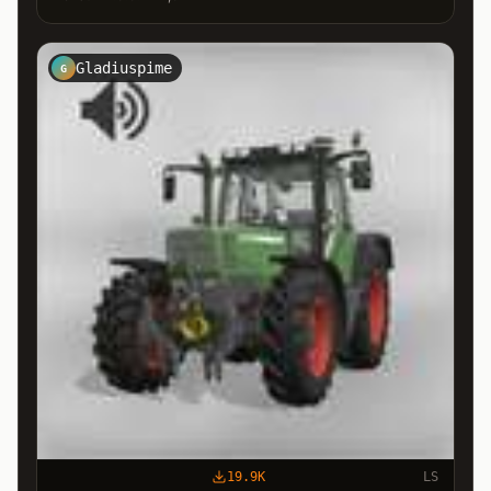
Gladiuspime
G
19.9K
LS