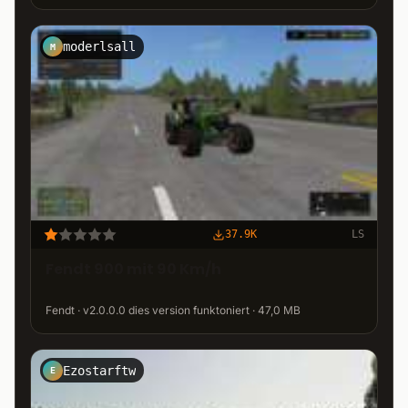
moderlsall
M
37.9K
LS
Fendt 900 mit 90 Km/h
Fendt · v2.0.0.0 dies version funktoniert · 47,0 MB
Ezostarftw
E