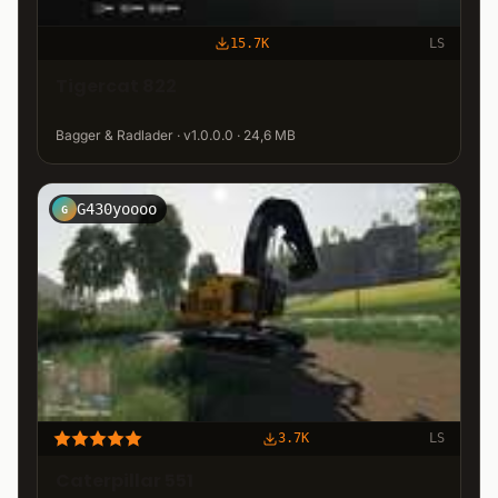
15.7K
LS
Tigercat 822
Bagger & Radlader · v1.0.0.0 · 24,6 MB
G430yoooo
G
3.7K
LS
Caterpillar 551