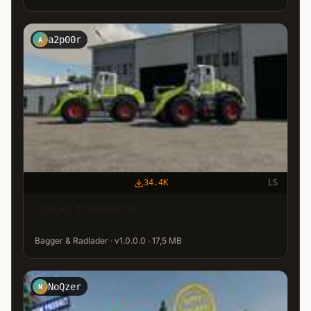
a2p00r
A
34.4K
LS
CLAAS TORION 1511
Bagger & Radlader · v1.0.0.0 · 17,5 MB
NoQzer
N