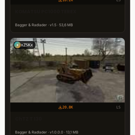
KOMATSU PC1000 TEREX
Bagger & Radlader · v1.5 · 53,6 MB
xZSKx
X
20.8K
LS
ChTZ T 130
Bagger & Radlader · v1.0.0.0 · 13,1 MB