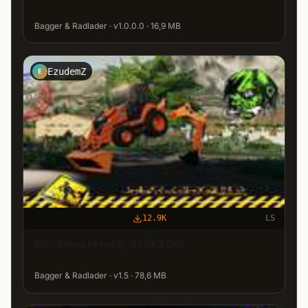
Bagger & Radlader · v1.0.0.0 · 16,9 MB
EzudemZ
E
12.9K
LS
Backhoe loader 420F2 DIR
Bagger & Radlader · v1.5 · 78,6 MB