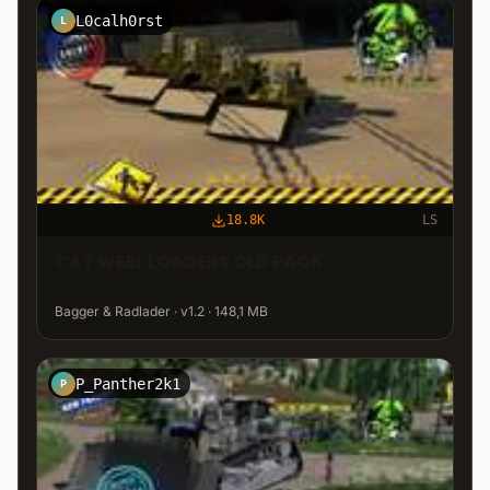
L0calh0rst
L
18.8K
LS
CAT WEEL LOADERS OLD PACK
Bagger & Radlader · v1.2 · 148,1 MB
P_Panther2k1
P