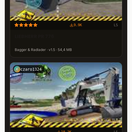
9.9K
LS
LIEBHERR PR 776
Bagger & Radlader · v1.5 · 54,4 MB
czaro1324
C
18.2K
LS