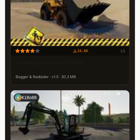
34.6K
LS
CHARGEUSE VOLVO L350H
Bagger & Radlader · v1.5 · 30,3 MB
KiBo88
K