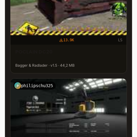
13.9K
LS
POCLAIN DC20
Bagger & Radlader · v1.5 · 44,2 MB
philipschu325
P