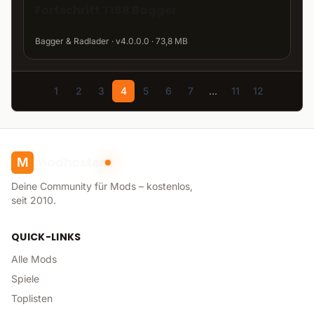
Fortschritt T188 Bagger
Bagger & Radlader · v4.0.0.0 · 73,8 MB
1
2
3
4
5
6
7
...
11
12
modhoster
M
Deine Community für Mods – kostenlos,
seit 2010.
QUICK-LINKS
Alle Mods
Spiele
Toplisten