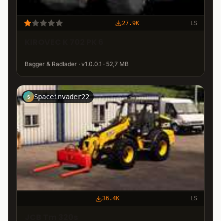
27.9K
LS
KIROVEC K 702 PK 6
Bagger & Radlader · v1.0.0.1 · 52,7 MB
Spaceinvader22
S
36.4K
LS
JCB Tm 320s