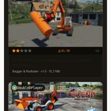
41.5K
LS
FS 19 Tiltrotator wirh Grab for Liebherr
902 Pack
Bagger & Radlader · v1.0 · 10,7 MB
DoubleDPlayer
D