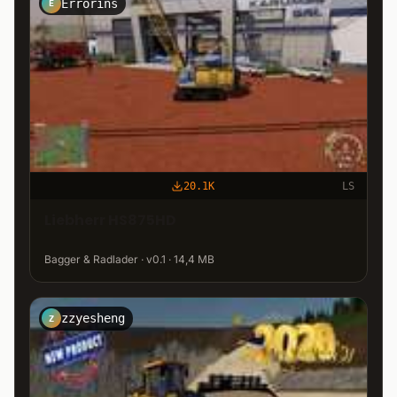
Errorins
E
20.1K
LS
Liebherr HS875HD
Bagger & Radlader · v0.1 · 14,4 MB
zzyesheng
Z