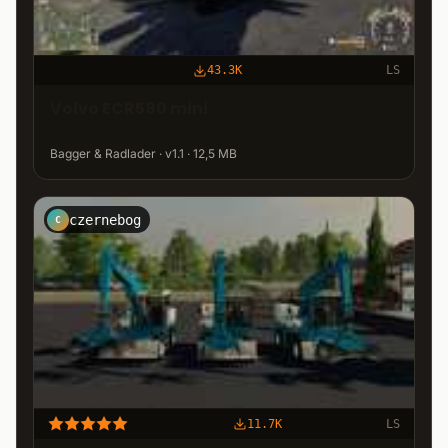
43.3K
LS
Volvo ECR580 mini
Bagger & Radlader · v1.1 · 12,5 MB
czernebog
C
11.7K
LS