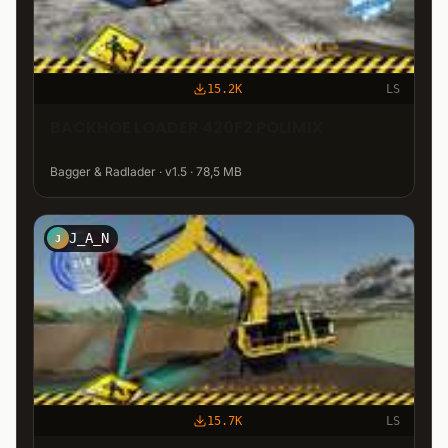
15.2K
LS
BACKHOE LOADER 420F2 POLIMIX
Bagger & Radlader · v1.5 · 78,5 MB
J_A_N
J
15.7K
LS