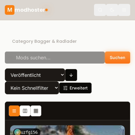
modhoster
M
Toggle the
Direct Download
Category Bagger & Radlader
Suchen
Erweitert
uzfgi56
U