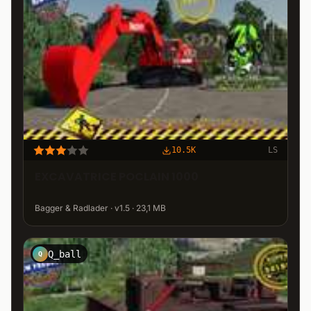
10.5K
LS
EXCAVATRICE POCLAIN 1000
Bagger & Radlader · v1.5 · 23,1 MB
Q_ball
Q