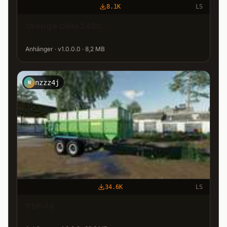
8.1K
LS
Orenge ORM 240C
Anhänger · v1.0.0.0 · 8,2 MB
nzzz4j
N
34.6K
LS
TSP-14