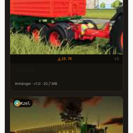
10.7K
LS
Toldi 14
Anhänger · v1.0 · 20,7 MB
Kzel
K