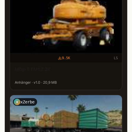
9.5K
LS
Mbp 9 FMSZ 2K
Anhänger · v1.0 · 20,9 MB
xZerbe
X