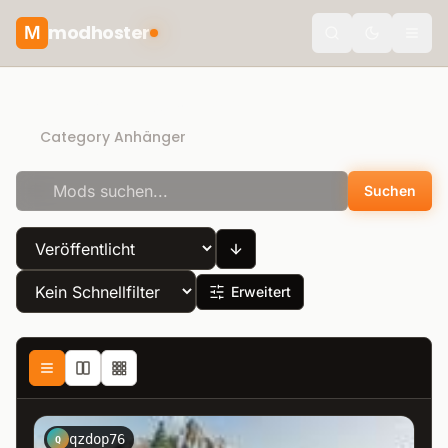
modhoster
M
Toggle the
Direct Download
Category Anhänger
Suchen
Erweitert
qzdop76
Q