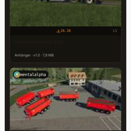
16.1K
LS
Krampe Bandit 980
Anhänger · v1.0 · 7,8 MB
mentalalpha
M