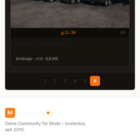
11.5K
LS
Muenz Trailer Pack
Anhänger · v1.0 · 6,8 MB
1
2
3
4
5
6
modhoster
M
Deine Community für Mods – kostenlos,
seit 2010.