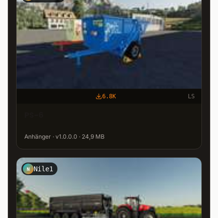
6.8K
LS
PS-6
Anhänger · v1.0.0.0 · 24,9 MB
Nile1
N