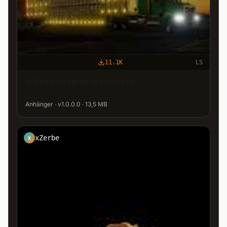
11.1K
LS
Wilson Silverstar Custom
Anhänger · v1.0.0.0 · 13,5 MB
xZerbe
X