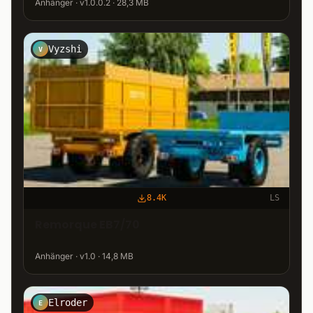
Anhänger · v1.0.0.2 · 28,3 MB
Vyzshi
V
8.4K
LS
Remorque EB7/70
Anhänger · v1.0 · 14,8 MB
Elroder
E