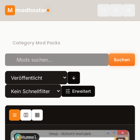
modhoster
M
Toggle the
Recommended mods
Category Mod Packs
Suchen
Erweitert
Hummel
H