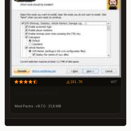
101.7K
WOT
Diclovit ModPack
Mod Packs · v9.7.0 · 21,6 MB