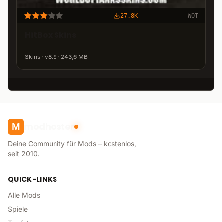
27.8K
WOT
HitBox Skins
Skins · v8.9 · 243,6 MB
modhoster
M
Deine Community für Mods – kostenlos,
seit 2010.
QUICK-LINKS
Alle Mods
Spiele