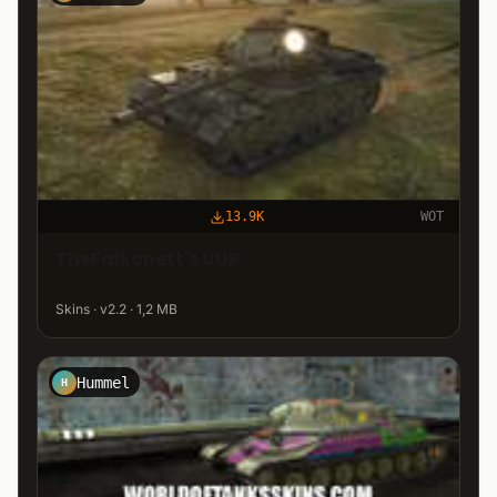
13.9K
WOT
TheFalkonett's UUP
Skins · v2.2 · 1,2 MB
Hummel
H