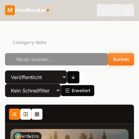
modhoster
M
Toggle the
Direct Download
Category Skins
Suchen
Erweitert
ardwins
A