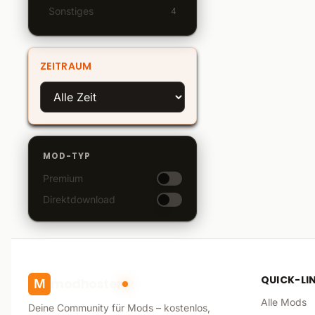
Sonstiges
4
ZEITRAUM
MOD-TYP
Premium
Direktdownload
QUICK-LI
modhoster
M
Alle Mods
Deine Community für Mods – kostenlos,