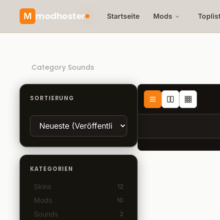
modhoster
M
Startseite
Mods
Toplis
Recommended mods
Category Sounds
SORTIERUNG
KATEGORIEN
Skins
12
Mods
10
Sounds
2